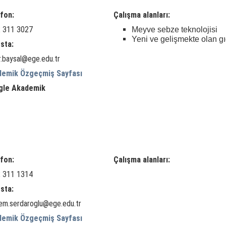
fon:
Çalışma alanları:
 311 3027
Meyve sebze teknolojisi
Yeni ve gelişmekte olan gı
sta:
r.baysal@ege.edu.tr
demik Özgeçmiş Sayfası
gle Akademik
fon:
Çalışma alanları:
 311 1314
sta:
em.serdaroglu@ege.edu.tr
demik Özgeçmiş Sayfası