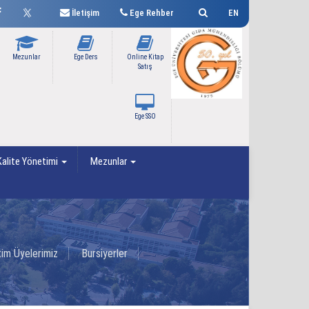
İletişim
Ege Rehber
EN
Mezunlar
Ege Ders
Online Kitap
Satış
Ege SSO
alite Yönetimi
Mezunlar
im Üyelerimiz
Bursiyerler