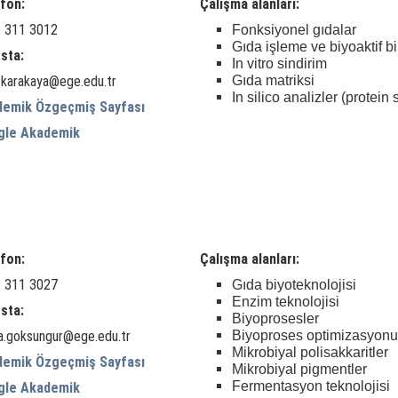
fon:
Çalışma alanları:
 311 3012
Fonksiyonel gıdalar
Gıda işleme ve biyoaktif bi
sta:
In vitro sindirim
l.karakaya@ege.edu.tr
Gıda matriksi
In silico analizler (protein si
demik Özgeçmiş Sayfası
gle Akademik
fon:
Çalışma alanları:
 311 3027
Gıda biyoteknolojisi
Enzim teknolojisi
sta:
Biyoprosesler
a.goksungur@ege.edu.tr
Biyoproses optimizasyonu
Mikrobiyal polisakkaritler
demik Özgeçmiş Sayfası
Mikrobiyal pigmentler
Fermentasyon teknolojisi
gle Akademik