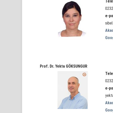
Tele
0232
e-po
sibe
Aka
Goo
Prof. Dr. Yekta GÖKSUNGUR
Tele
0232
e-po
yekt
Aka
Goo