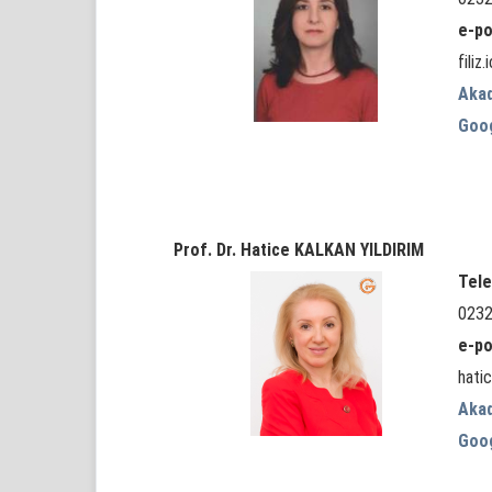
e-po
filiz
Aka
Goo
Prof. Dr. Hatice KALKAN YILDIRIM
Tele
0232
e-po
hatic
Aka
Goo