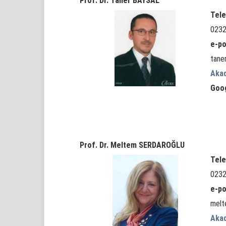
Prof. Dr. Taner BAYSAL
Tele
0232
e-po
tane
Aka
Goo
Prof. Dr. Meltem SERDAROĞLU
Tele
0232
e-po
melt
Aka