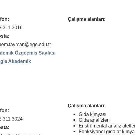
fon:
Çalışma alanları:
2 311 3016
sta:
nem.tavman@ege.edu.tr
demik Özgeçmiş Sayfası
gle Akademik
Çalışma alanları:
fon:
Gıda kimyası
2 311 3024
Gıda analizleri
Enstrümental analiz aletler
sta:
Fonksiyonel gıdalar kimya