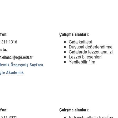
fon:
Çalışma alanları:
 311 1316
Gıda kalitesi
Duyusal değerlendirme
sta:
Gıdalarda lezzet analizi
m.elmaci@ege.edu.tr
Lezzet bileşenleri
Yenilebilir film
demik Özgeçmiş Sayfası
gle Akademik
fon:
Çalışma alanları:
 311 3021
Isı transferi-Kütle transferi