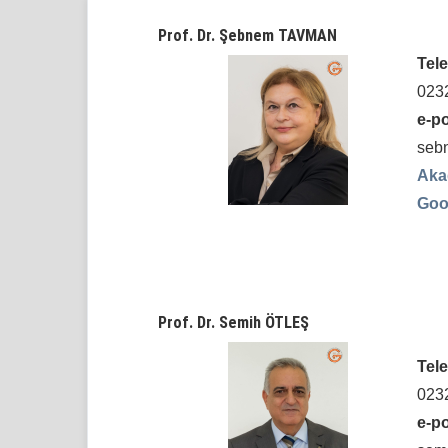
Prof. Dr. Şebnem TAVMAN
Tele
023
e-po
seb
Aka
Goo
Prof. Dr. Semih ÖTLEŞ
Tele
023
e-po