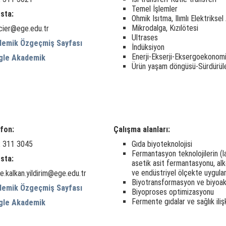
Temel İşlemler
sta:
Ohmik Isıtma, Ilımlı Elektriksel
Mikrodalga, Kızılötesi
.icier@ege.edu.tr
Ultrases
demik Özgeçmiş Sayfası
İndüksiyon
Enerji-Ekserji-Eksergoekonom
gle Akademik
Ürün yaşam döngüsü-Sürdürüleb
fon:
Çalışma alanları:
 311 3045
Gıda biyoteknolojisi
Fermantasyon teknolojilerin (l
sta:
asetik asit fermantasyonu, al
ve endüstriyel ölçekte uygula
e.kalkan.yildirim@ege.edu.tr
Biyotransformasyon ve biyoakt
demik Özgeçmiş Sayfası
Biyoproses optimizasyonu
Fermente gıdalar ve sağlık ilişk
gle Akademik