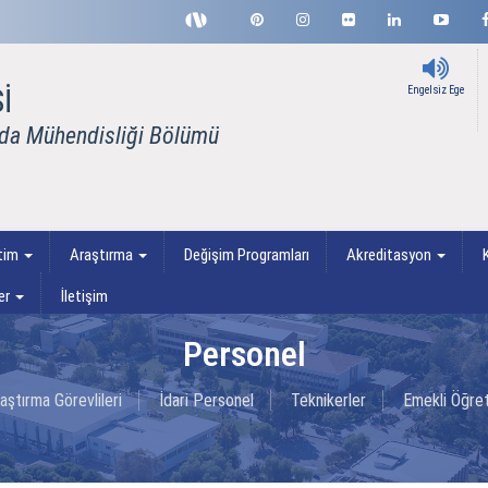
İ
Engelsiz Ege
ıda Mühendisliği Bölümü
etim
Araştırma
Değişim Programları
Akreditasyon
K
er
İletişim
Personel
aştırma Görevlileri
İdari Personel
Teknikerler
Emekli Öğret