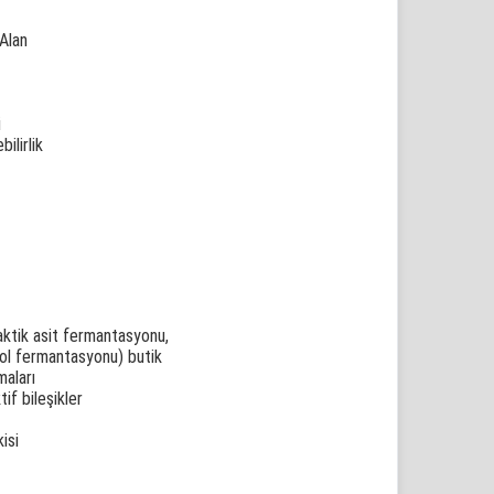
 Alan
i
ilirlik
aktik asit fermantasyonu,
kol fermantasyonu) butik
maları
if bileşikler
isi