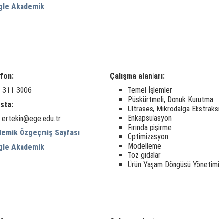
gle Akademik
fon:
Çalışma alanları:
 311 3006
Temel İşlemler
Püskürtmeli, Donuk Kurutma
sta:
Ultrases, Mikrodalga Ekstraks
Enkapsülasyon
n.ertekin@ege.edu.tr
Fırında pişirme
demik Özgeçmiş Sayfası
Optimizasyon
Modelleme
gle Akademik
Toz gıdalar
Ürün Yaşam Döngüsü Yönetimi