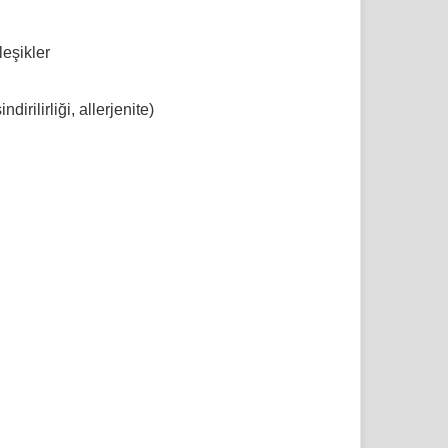
leşikler
ndirilirliği, allerjenite)