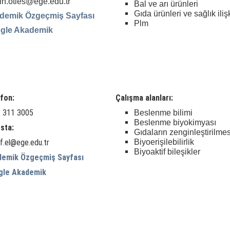
h.otles@ege.edu.tr
Bal ve arı ürünleri
Gıda ürünleri ve sağlık iliş
demik Özgeçmiş Sayfası
Plm
gle Akademik
fon:
Çalışma alanları:
 311 3005
Beslenme bilimi
Beslenme biyokimyası
sta:
Gıdaların zenginleştirilmes
f.el@ege.edu.tr
Biyoerişilebilirlik
Biyoaktif bileşikler
demik Özgeçmiş Sayfası
gle Akademik